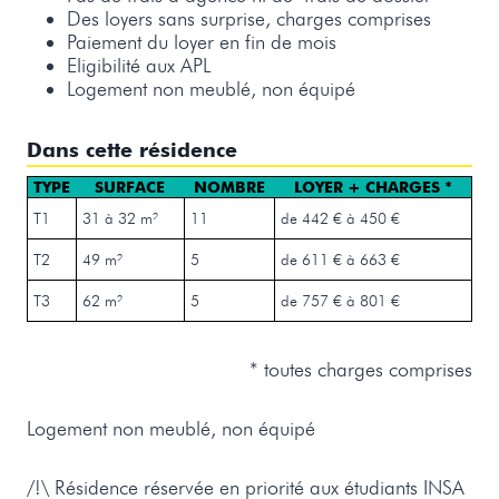
Des loyers sans surprise, charges comprises
Paiement du loyer en fin de mois
Eligibilité aux APL
Logement non meublé, non équipé
Dans cette résidence
TYPE
SURFACE
NOMBRE
LOYER + CHARGES *
T1
31 à 32 m²
11
de 442 € à 450 €
T2
49 m²
5
de 611 € à 663 €
T3
62 m²
5
de 757 € à 801 €
* toutes charges comprises
Logement non meublé, non équipé
/!\ Résidence réservée en priorité aux étudiants INSA