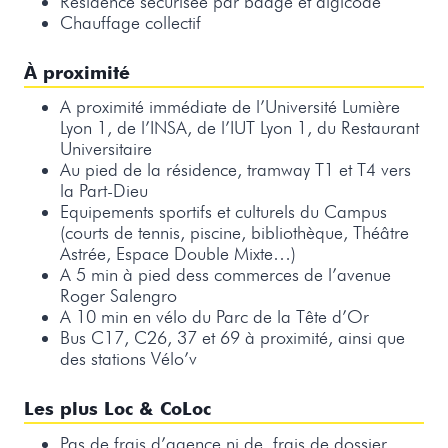
Résidence sécurisée par badge et digicode
Chauffage collectif
À proximité
A proximité immédiate de l’Université Lumière
Lyon 1, de l’INSA, de l’IUT Lyon 1, du Restaurant
Universitaire
Au pied de la résidence, tramway T1 et T4 vers
la Part-Dieu
Equipements sportifs et culturels du Campus
(courts de tennis, piscine, bibliothèque, Théâtre
Astrée, Espace Double Mixte…)
A 5 min à pied dess commerces de l’avenue
Roger Salengro
A 10 min en vélo du Parc de la Tête d’Or
Bus C17, C26, 37 et 69 à proximité, ainsi que
des stations Vélo’v
Les plus Loc & CoLoc
Pas de frais d’agence ni de
frais de dossier