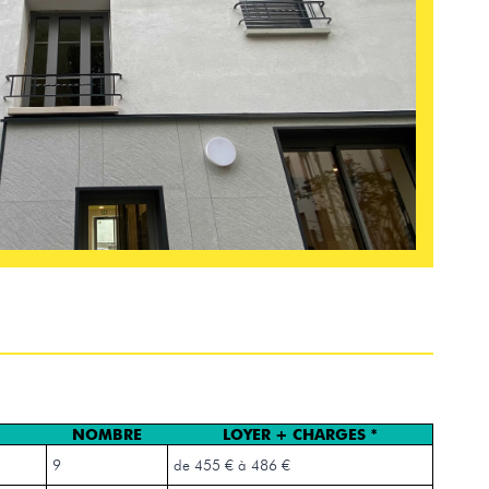
NOMBRE
LOYER + CHARGES *
9
de 455 € à 486 €