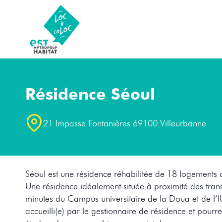
Aller
au
contenu
Résidence Séoul
21 Impasse Fontanières 69100 Villeurbanne
Séoul est une résidence réhabilitée de 18 logements ac
Une résidence idéalement située à proximité des tran
minutes du Campus universitaire de la Doua et de l’I
accueilli(e) par le gestionnaire de résidence et pourr