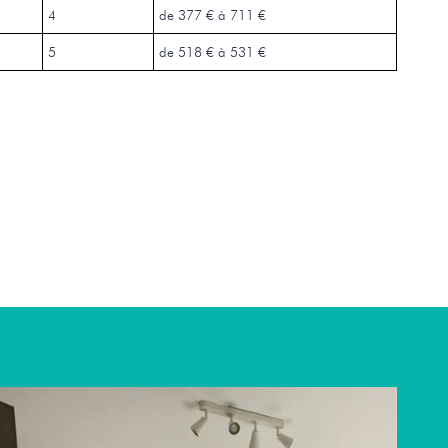
4
de 377 € à 711 €
5
de 518 € à 531 €