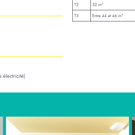
T2
32 m²
T3
Entre 44 et 46 m²
électricité)